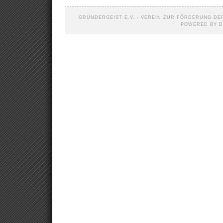
GRÜNDERGEIST E.V. - VEREIN ZUR FÖRDERUNG DER
POWERED BY D