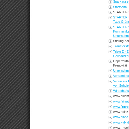
Sparkasse
Startbahn 
STARTERC
STARTERIN
Tage Grün
STARTERNE
Kommunikat
Unternehm
Stiftung Ze
Transferst
Triple Z - 
Gründerze
Unperfekth
Kreativität
Unternehme
Verband de
Verein zur
von Schule
Wirtschafts
www.bluem
www.fairrat
www.firm-c
www.heinz-
www.hibbe
www.kvlk.
www.m-sch