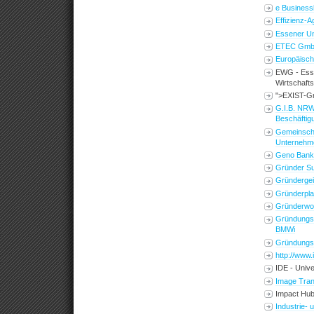
e Business
Effizienz-
Essener U
ETEC Gm
Europäisch
EWG - Ess
Wirtschaft
">EXIST-Gr
G.I.B. NRW.
Beschäftig
Gemeinschaf
Unternehm
Geno Bank
Gründer Su
Gründergeis
Gründerpla
Gründerwo
Gründungsw
BMWi
Gründungsz
http://www.
IDE - Univ
Image Tran
Impact Hub
Industrie-