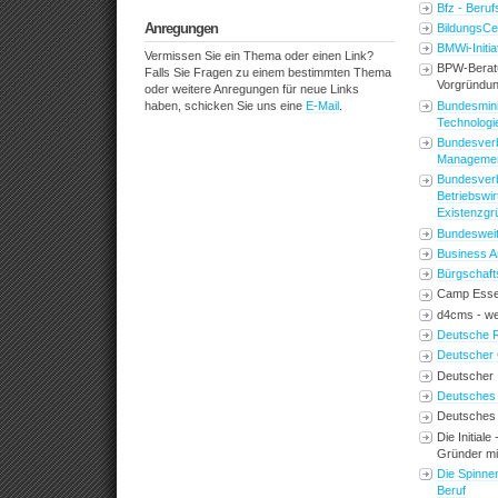
Bfz - Beru
Anregungen
BildungsCe
BMWi-Initi
Vermissen Sie ein Thema oder einen Link?
BPW-Beratu
Falls Sie Fragen zu einem bestimmten Thema
Vorgründu
oder weitere Anregungen für neue Links
Bundesmini
haben, schicken Sie uns eine
E-Mail
.
Technologi
Bundesverb
Managemen
Bundesverb
Betriebswi
Existenzgr
Bundesweit
Business A
Bürgscha
Camp Ess
d4cms - we
Deutsche R
Deutscher 
Deutscher 
Deutsches 
Deutsches 
Die Initial
Gründer m
Die Spinnen
Beruf