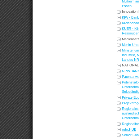
Mülheim an
Essen
Innovation
KfW - Ban
Kreishandw
KUER - Kli
Ressouce
Mediennet
Merlin-Un
Ministerium
Industrie, 
Landes N
NATIONAL
NRW.BAN
Patentanw
Potenztial
Unternehme
Selbständig
Private Eq
Projektträ
Regionales
ausländisc
Unternehm
Regionalf
ruhr:HUB
Senior Cons