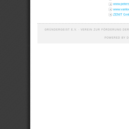
www.peters
www.vanlo
ZENIT Gm
GRÜNDERGEIST E.V. - VEREIN ZUR FÖRDERUNG DER 
POWERED BY D