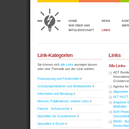
Link-Kategorien
Links
Sie können sich
alle Links
anzeigen lassen
Alle Links
oder eine Thematik aus der Liste wählen.
ADT Bunde
Innovations
Finanzierung und Fördermittel
»
Gründerzen
Gründungsinitiativen und Wettbewerbe
»
Agentur für
Allgemeine
Information und Beratung
»
ALT HILFT
Messen, Publikationen, weitere Links
»
Angebote f
MWEIMH
Patente - Schutzrechte
»
AOK Rheinl
Gesundhei
Spezielles für Gründerinnen
»
BAND - Bus
Spezielles in Essen
»
Deutschla