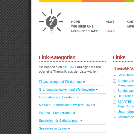
Link-Kategorien
Links
Sie können sich
alle Links
anzeigen lassen
Thematik Sp
oder eine Thematik aus der Liste wählen.
BMWi-Initi
Bundesverb
Finanzierung und Fördermittel
»
Managemen
Gründungsinitiativen und Wettbewerbe
»
Bundesweit
Deutsches 
Information und Beratung
»
STARTERIN
Messen, Publikationen, weitere Links
»
Tage Grün
Unternehme
Patente - Schutzrechte
»
Verband de
Spezielles für Gründerinnen
»
Spezielles in Essen
»