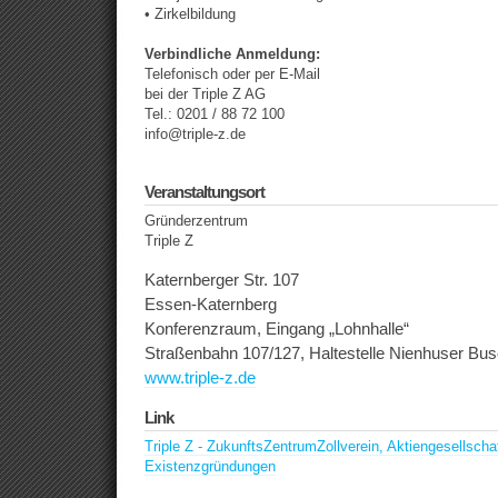
• Zirkelbildung
Verbindliche Anmeldung:
Telefonisch oder per E-Mail
bei der Triple Z AG
Tel.: 0201 / 88 72 100
info@triple-z.de
Veranstaltungsort
Gründerzentrum
Triple Z
Katernberger Str. 107
Essen-Katernberg
Konferenzraum, Eingang „Lohnhalle“
Straßenbahn 107/127, Haltestelle Nienhuser Bu
www.triple-z.de
Link
Triple Z - ZukunftsZentrumZollverein, Aktiengesellscha
Existenzgründungen