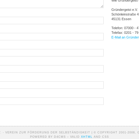
Wie Gründergeist e
Gründergeist e.V.
Schönleinstraße 4
45131 Essen
Telefon: 07000 -
Telefax: 0201 - 79
E-Mail an Gründer
. - VEREIN ZUR FÖRDERUNG DER SELBSTÄNDIGKEIT | © COPYRIGHT 2001-2006, 
POWERED BY D4CMS – VALID
XHTML
AND CSS