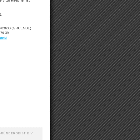
.V. zu erreichen ist:
1
 4783633 (GRUENDE)
 79 39
geist
GRÜNDERGEIST E.V.