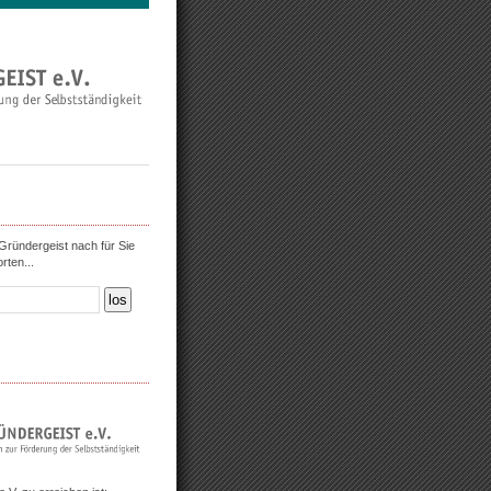
ründergeist nach für Sie
rten...