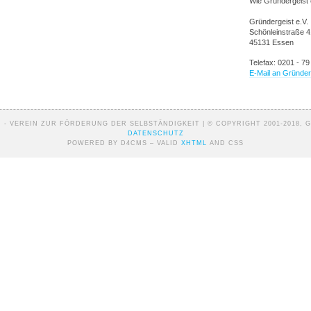
Wie Gründergeist e
Gründergeist e.V.
Schönleinstraße 4
45131 Essen
Telefax: 0201 - 79
E-Mail an Gründer
 - VEREIN ZUR FÖRDERUNG DER SELBSTÄNDIGKEIT | © COPYRIGHT 2001-2018, G
DATENSCHUTZ
POWERED BY D4CMS – VALID
XHTML
AND CSS