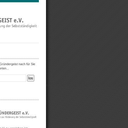
ründergeist nach für Sie
rten...