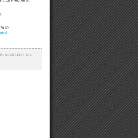
.V. zu erreichen ist:
1
 79 39
geist
RÜNDERGEIST E.V. |